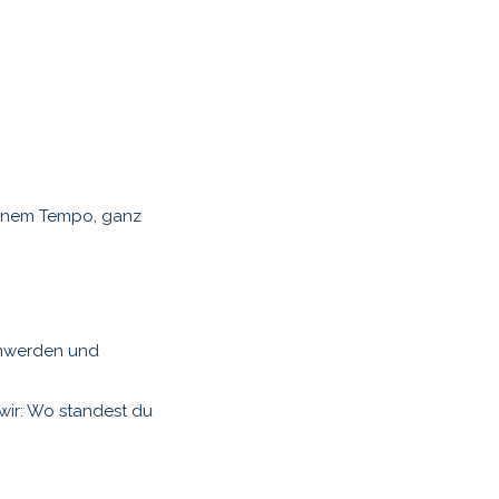
ids
Studio
Gutscheine & Co
About
deinem Tempo, ganz
rmwerden und
wir: Wo standest du