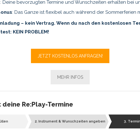
h
: Deine bevorzugten Termine und Wunschzeiten erhalten bei u
Bonus
: Das Ganze ist flexibel auch während der Sommerferien 
Einladung – kein Vertrag. Wenn du nach den kostenlosen Te
test: KEIN PROBLEM!
JETZT KOSTENLOS ANFRAGEN!
MEHR INFOS
zt deine Re:Play-Termine
üllen
2. Instrument & Wunschzeiten angeben
3. Termi