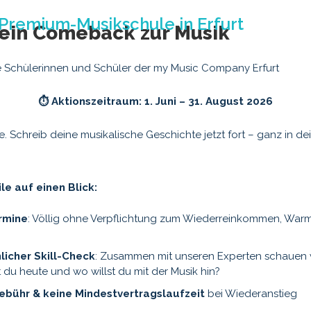
Dein Comeback zur Musik
Re:Play
TryOut
Bandcoaching
Chor
Musical
K
ge Schülerinnen und Schüler der my Music Company Erfurt
⏱️ Aktionszeitraum: 1. Juni – 31. August 2026
e. Schreib deine musikalische Geschichte jetzt fort – ganz in 
le auf einen Blick:
rmine
: Völlig ohne Verpflichtung zum Wiederreinkommen, Wa
nlicher Skill-Check
: Zusammen mit unseren Experten schauen 
 du heute und wo willst du mit der Musik hin?
bühr & keine Mindestvertragslaufzeit
bei Wiederanstieg