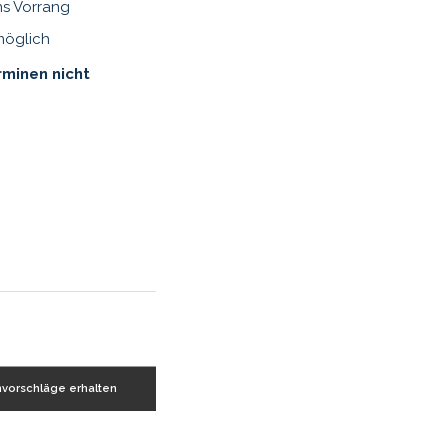
ns Vorrang
möglich
rminen nicht
nvorschläge erhalten