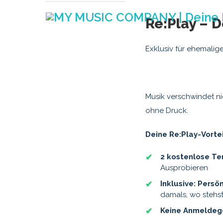
Re:Play – 
Probestunde ❤
Exklusiv für ehemali
Musik verschwindet ni
ohne Druck.
Deine Re:Play-Vortei
2 kostenlose Te
Ausprobieren
Inklusive: Persö
damals, wo stehst
Keine Anmeldege